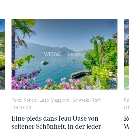
kein Favorit
kein Fa
Porto Ronco, Lago Maggiore, Schweiz - Ref.
Re
LOC1503
L
Eine pieds dans l’eau Oase von
R
seltener Schönheit, in der jeder
W