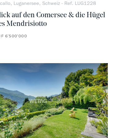
callo, Luganersee, Schweiz - Ref. LUG1228
lick auf den Comersee & die Hügel
es Mendrisiotto
F 6’500’000
vorit
kein Favorit