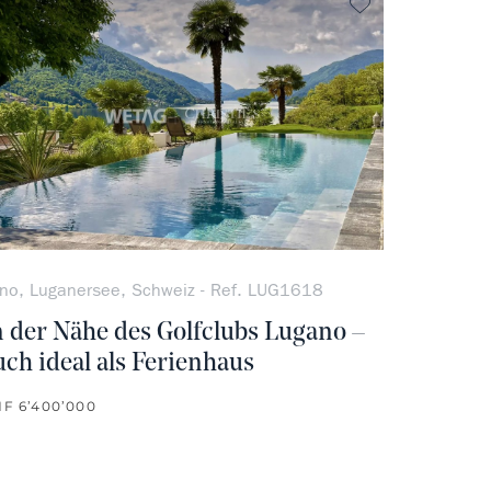
vorit
kein Favorit
no, Luganersee, Schweiz - Ref. LUG1618
n der Nähe des Golfclubs Lugano –
uch ideal als Ferienhaus
F 6’400’000