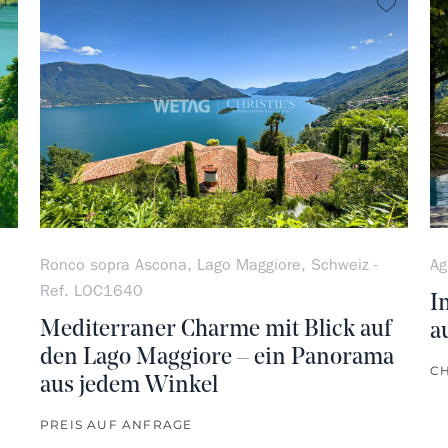
kein Favorit
kein Fa
Ronco sopra Ascona, Lago Maggiore, Schweiz -
Ag
Ref. LOC1640
I
Mediterraner Charme mit Blick auf
a
den Lago Maggiore – ein Panorama
CH
aus jedem Winkel
PREIS AUF ANFRAGE