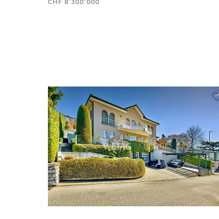
CHF 8’300’000