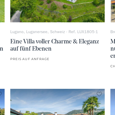
Lugano, Luganersee, Schweiz - Ref. LUX1805-1
Br
Eine Villa voller Charme & Eleganz
M
en
auf fünf Ebenen
n
e
PREIS AUF ANFRAGE
CH
kein Favorit
kein Fa