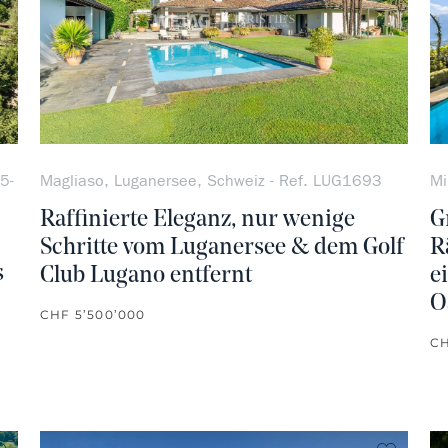
5-
Magliaso, Luganersee, Schweiz - Ref. LUG1693
Mi
Raffinierte Eleganz, nur wenige
G
Schritte vom Luganersee & dem Golf
R
s
Club Lugano entfernt
e
O
CHF 5’500’000
CH