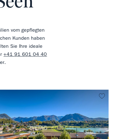
 Seen
ilien vom gepflegten
klichen Kunden haben
lten Sie Ihre ideale
er
+41 91 601 04 40
er.
vorit
kein Favorit