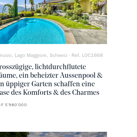
nusio, Lago Maggiore, Schweiz - Ref. LOC1668
rosszügige, lichtdurchflutete
äume, ein beheizter Aussenpool &
in üppiger Garten schaffen eine
ase des Komforts & des Charmes
F 5’980’000