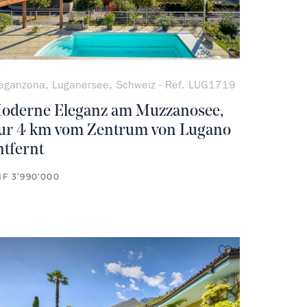
eganzona, Luganersee, Schweiz - Ref. LUG1719
oderne Eleganz am Muzzanosee,
ur 4 km vom Zentrum von Lugano
ntfernt
F 3’990’000
vorit
kein Favorit