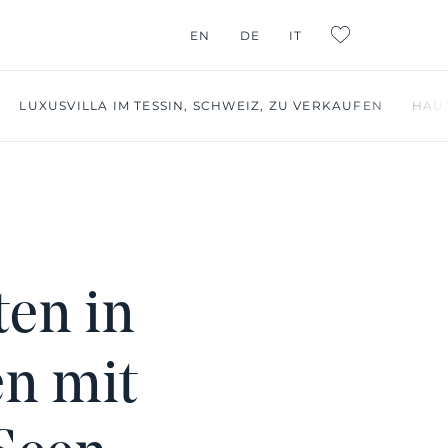
EN
DE
IT
L:FAVORITES
LUXUSVILLA IM TESSIN, SCHWEIZ, ZU VERKAUFEN
HAUS
ten in
en mit