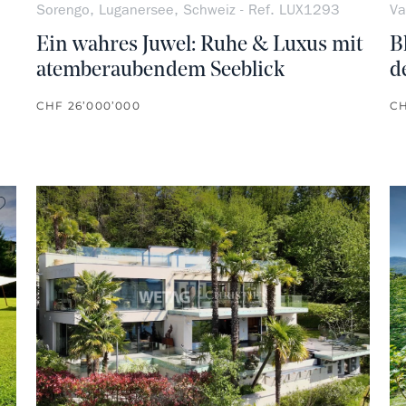
Sorengo, Luganersee, Schweiz - Ref. LUX1293
Va
Ein wahres Juwel: Ruhe & Luxus mit
B
atemberaubendem Seeblick
d
CHF 26’000’000
CH
kein Favorit
kein Fa