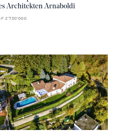
es Architekten Arnaboldi
F 2’730’000
vorit
kein Favorit