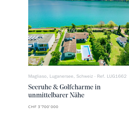
Magliaso, Luganersee, Schweiz - Ref. LUG1662
Seeruhe & Golfcharme in
unmittelbarer Nähe
CHF 3’700’000