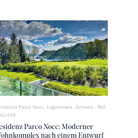
vorit
kein Favorit
sidenza Parco Nocc, Luganersee, Schweiz - Ref.
UG1439
esidenz Parco Nocc: Moderner
ohnkomplex nach einem Entwurf