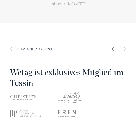
Inhaber & Co-CEO
ZURÜCK ZUR LISTE
PREVIOU
NEX
Wetag ist exklusives Mitglied im
Tessin