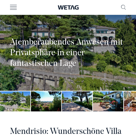
MENU
FREI
Atemberaubendes Anwesen mit
Privatsphäre in einer
fantastischen Lage
Mendrisio: Wunderschöne Villa