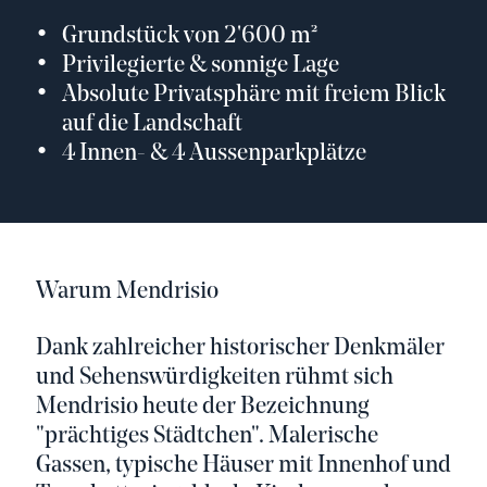
Grundstück von 2'600 m²
Privilegierte & sonnige Lage
Absolute Privatsphäre mit freiem Blick
auf die Landschaft
4 Innen- & 4 Aussenparkplätze
Warum Mendrisio
Dank zahlreicher historischer Denkmäler
und Sehenswürdigkeiten rühmt sich
Mendrisio heute der Bezeichnung
"prächtiges Städtchen". Malerische
Gassen, typische Häuser mit Innenhof und