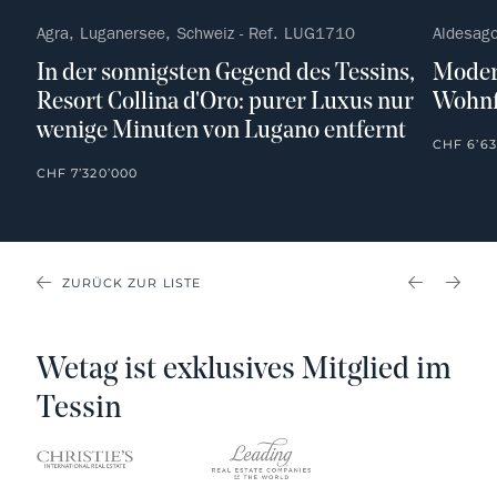
Agra, Luganersee, Schweiz - Ref. LUG1710
Aldesago
In der sonnigsten Gegend des Tessins,
Moder
Resort Collina d'Oro: purer Luxus nur
Wohnf
wenige Minuten von Lugano entfernt
CHF 6’63
CHF 7’320’000
ZURÜCK ZUR LISTE
PREVIOU
NEX
Wetag ist exklusives Mitglied im
Tessin