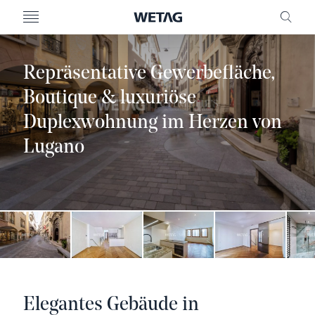
MENU
FREI
Repräsentative Gewerbefläche,
Boutique & luxuriöse
Duplexwohnung im Herzen von
Lugano
Elegantes Gebäude in