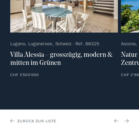
Lugano, Luganersee, Schweiz - Ref. 88325
Ascona, 
Villa Alessia – grosszügig, modern &
Natur
mitten im Grünen
Zentr
CHF 3’500’000
CHF 2’98
ZURÜCK ZUR LISTE
PREVIOU
NEX