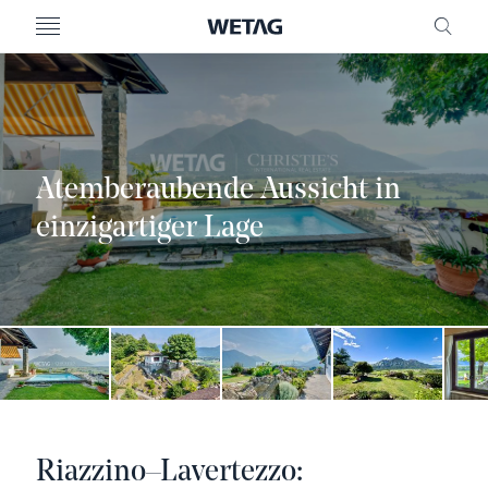
MENU
FREI
Atemberaubende Aussicht in
einzigartiger Lage
Riazzino–Lavertezzo: