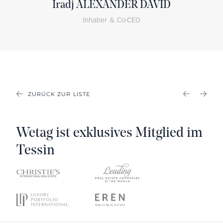
Iradj ALEXANDER DAVID
Inhaber & Co-CEO
ZURÜCK ZUR LISTE
PREVIOU
NEX
Wetag ist exklusives Mitglied im
Tessin