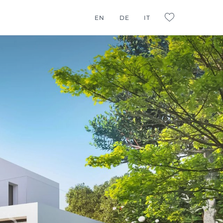
EN
DE
IT
L:FAVORITES