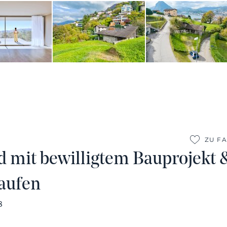
ZU F
 mit bewilligtem Bauprojekt &
aufen
8