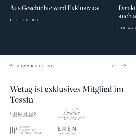
Aus Geschichte wird Exklusivität
Direkt
auch a
CHF 5’200’000
CHF 4’40
ZURÜCK ZUR LISTE
PREVIOU
NEX
Wetag ist exklusives Mitglied im
Tessin