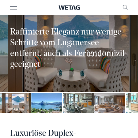
MENU
FREI
Raffinierte Eleganz nur wenige
Schritte vom Luganersee
entfernt, auch als Feriendomizil
geeignet
Luxuriöse Duplex-