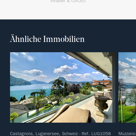
Inhaber & Co-CEO
Ähnliche Immobilien
Castagnola, Luganersee, Schweiz - Ref. LUG1058
Muzzano,