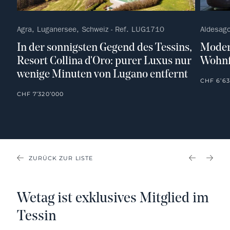
Agra, Luganersee, Schweiz - Ref. LUG1710
Aldesago
In der sonnigsten Gegend des Tessins,
Moder
Resort Collina d'Oro: purer Luxus nur
Wohnf
wenige Minuten von Lugano entfernt
CHF 6’63
CHF 7’320’000
ZURÜCK ZUR LISTE
PREVIOU
NEX
Wetag ist exklusives Mitglied im
Tessin