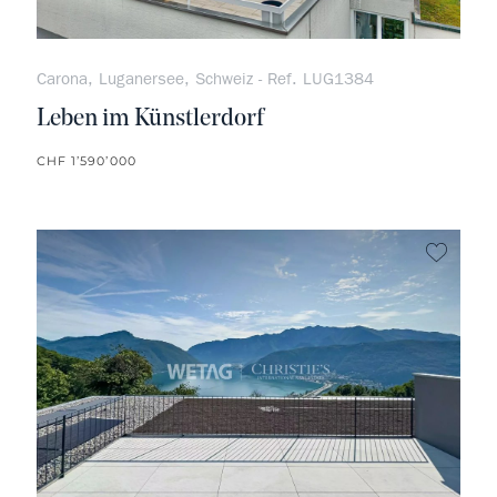
Carona, Luganersee, Schweiz - Ref. LUG1384
Leben im Künstlerdorf
CHF 1’590’000
kein F