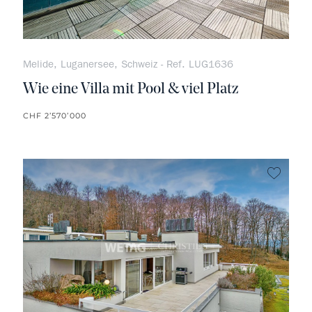
Melide, Luganersee, Schweiz - Ref. LUG1636
Wie eine Villa mit Pool & viel Platz
CHF 2’570’000
kein F