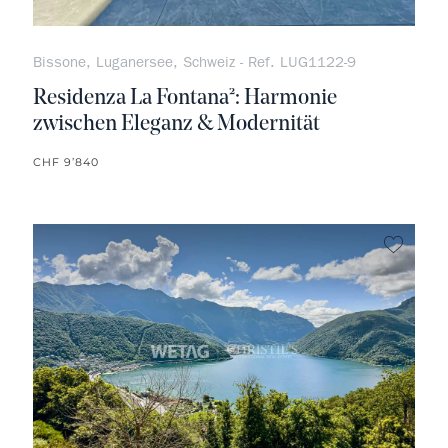
Bissone, Luganersee, Schweiz - Ref. LUG1122-9
Residenza La Fontana²: Harmonie
zwischen Eleganz & Modernität
CHF 9’840
kein F