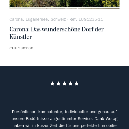
Carona, Luganersee, Schweiz - Ref. LUG1235-11
Carona: Das wunderschöne Dorf der
Künstler
CHF 990’000
 der
Persönlicher, kompetenter, individueller und genau auf
B
ngen
unsere Bedürfnisse angestimmter Service. Dank Wetag
Ein
r
haben wir in kurzer Zeit die für uns perfekte Immobilie
si