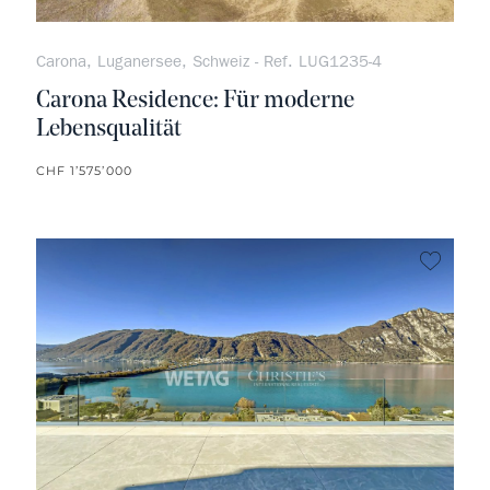
Carona, Luganersee, Schweiz - Ref. LUG1235-4
Carona Residence: Für moderne
Lebensqualität
CHF 1’575’000
kein F