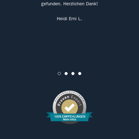
en
gefunden. Herzlichen Dank!
prof
wir 
Heidi Erni L.
we
geka
Ser
100% EMPFEHLUNGEN
Mehr Infos