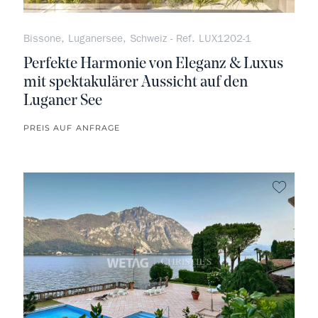
Bissone, Luganersee, Schweiz - Ref. LUX1202-1
Perfekte Harmonie von Eleganz & Luxus
mit spektakulärer Aussicht auf den
Luganer See
PREIS AUF ANFRAGE
kein F