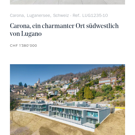
Carona, Luganersee, Schweiz - Ref. LUG1235-10
Carona, ein charmanter Ort südwestlich
von Lugano
CHF 1’380’000
kein F