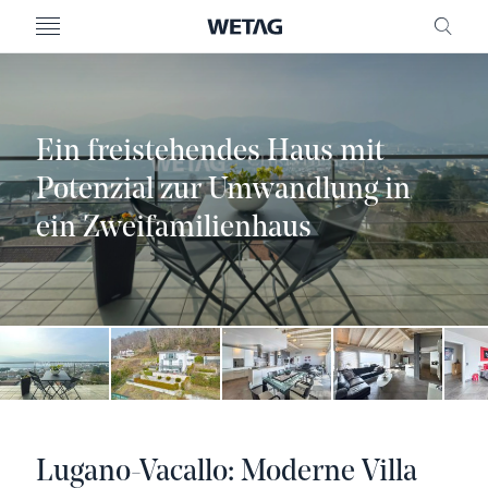
MENU
FREI
Ein freistehendes Haus mit
Potenzial zur Umwandlung in
ein Zweifamilienhaus
Lugano-Vacallo: Moderne Villa