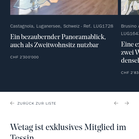
Castagnola, Luganersee, Schweiz - Ref. LUG1728
Brusino 
LUG164
Ein bezaubernder Panoramablick,
Eine e
auch als Zweitwohnsitz nutzbar
zwei 
CHF 2’300’000
dense
CHF 2’83
ZURÜCK ZUR LISTE
PREVIOU
NEX
Wetag ist exklusives Mitglied im
Tessin