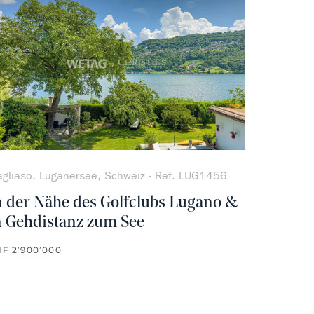
gliaso, Luganersee, Schweiz - Ref. LUG1456
n der Nähe des Golfclubs Lugano &
n Gehdistanz zum See
F 2’900’000