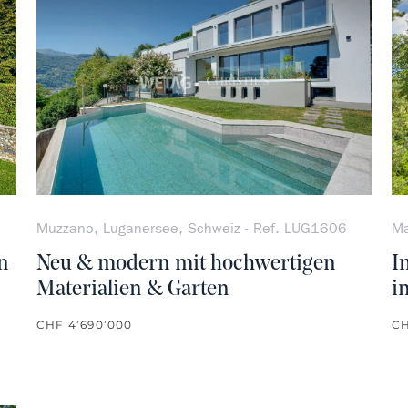
Muzzano, Luganersee, Schweiz - Ref. LUG1606
Ma
n
Neu & modern mit hochwertigen
I
Materialien & Garten
i
CHF 4’690’000
CH