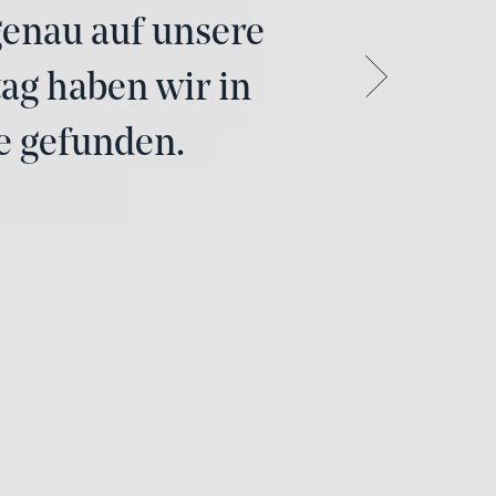
genau auf unsere
len Umgang mit
ervorheben. Herr
ag haben wir in
ligt, weshalb wir
ie gefunden.
 Sale Betreuung
s kann man besser
 nichts.