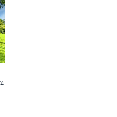
kein Favorit
am