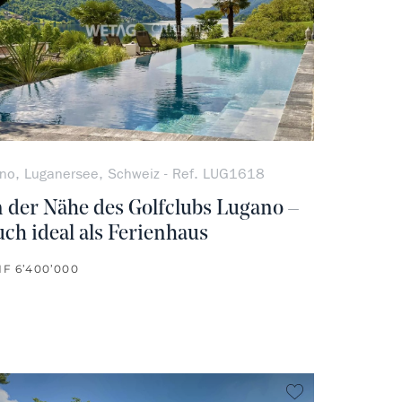
no, Luganersee, Schweiz - Ref. LUG1618
n der Nähe des Golfclubs Lugano –
uch ideal als Ferienhaus
F 6’400’000
vorit
kein Favorit