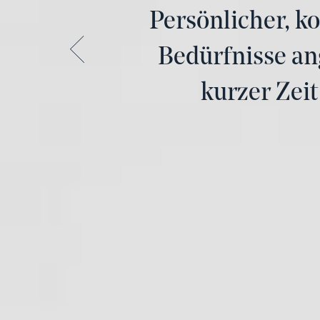
Persönlicher, k
gut waren. De
Herrn Iradj Ale
Bedürfnisse an
Alexander ist be
kurzer Zeit
die Immobilie 
passt. Ein Servi
machen?