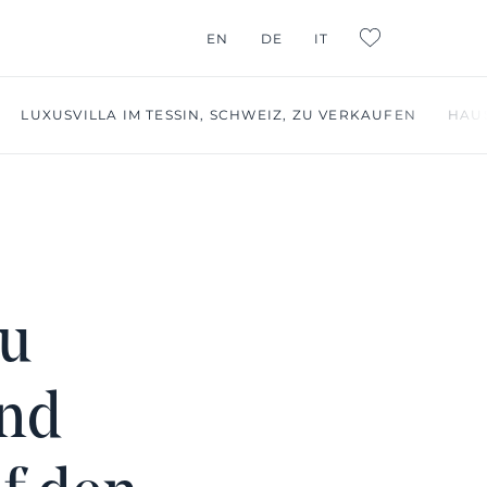
EN
DE
IT
L:FAVORITES
LUXUSVILLA IM TESSIN, SCHWEIZ, ZU VERKAUFEN
HAUS
zu
und