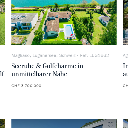
Magliaso, Luganersee, Schweiz - Ref. LUG1662
Ag
Seeruhe & Golfcharme in
I
lf
unmittelbarer Nähe
a
CHF 3’700’000
CH
kein Favorit
kein Fa