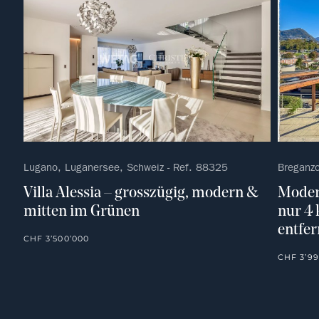
Lugano, Luganersee, Schweiz - Ref. 88325
Breganz
Villa Alessia – grosszügig, modern &
Moder
mitten im Grünen
nur 4
entfer
CHF 3’500’000
CHF 3’99