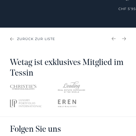
CHF 5’95
ZURÜCK ZUR LISTE
PREVIOU
NEX
Wetag ist exklusives Mitglied im
Tessin
Folgen Sie uns