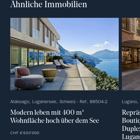
Ähnliche Immobilien
Aldesago, Luganersee, Schweiz - Ref. 88504-2
Lugano,
Modern leben mit 400 m²
Repräs
Wohnfläche hoch über dem See
Boutiq
Duple
CHF 6’630’000
Lugan