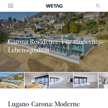
MENU
FREI
Carona Residence: Für moderne
Lebensqualität
Lugano-Carona: Moderne