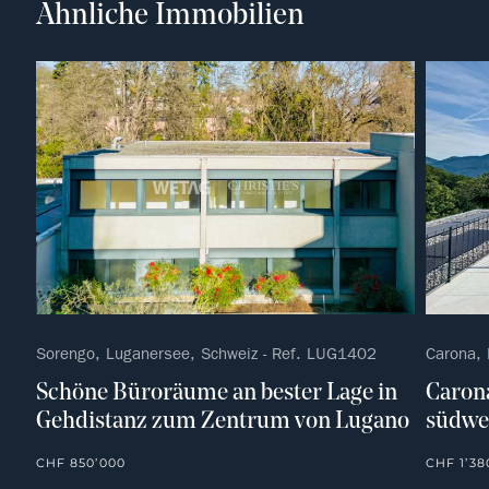
Ähnliche Immobilien
Sorengo, Luganersee, Schweiz - Ref. LUG1402
Carona, 
Schöne Büroräume an bester Lage in
Carona
Gehdistanz zum Zentrum von Lugano
südwe
CHF 850’000
CHF 1’38