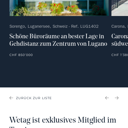
Sorengo, Luganersee, Schweiz - Ref. LUG1402
Carona, 
Schöne Büroräume an bester Lage in
Carona
Gehdistanz zum Zentrum von Lugano
südwe
CHF 850’000
CHF 1’38
ZURÜCK ZUR LISTE
PREVIOU
NEX
Wetag ist exklusives Mitglied im