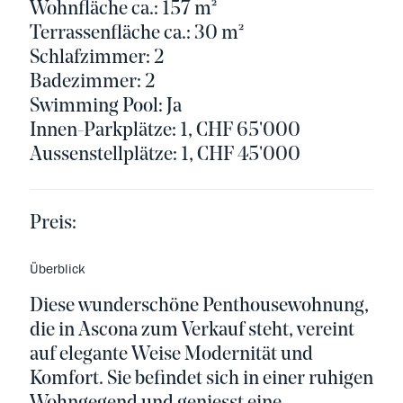
Wohnfläche ca.: 157 m²
Terrassenfläche ca.: 30 m²
Schlafzimmer: 2
Badezimmer: 2
Swimming Pool: Ja
Innen-Parkplätze: 1, CHF 65'000
Aussenstellplätze: 1, CHF 45'000
Preis:
Überblick
Diese wunderschöne Penthousewohnung,
die in Ascona zum Verkauf steht, vereint
auf elegante Weise Modernität und
Komfort. Sie befindet sich in einer ruhigen