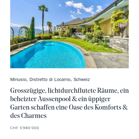
Minusio, Distretto di Locarno, Schweiz
Grosszügige, lichtdurchflutete Räume, ein
beheizter Aussenpool & ein üppiger
Garten schaffen eine Oase des Komforts &
des Charmes
CHF 5’980’000