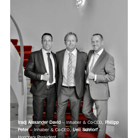
Iradj Alexander David
– Inhaber & Co-CEO,
Philipp
Peter
– Inhaber & Co-CEO,
Ueli Schnorf
–
Honorary President