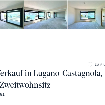
ZU F
kauf in Lugano-Castagnola, 
s Zweitwohnsitz
681