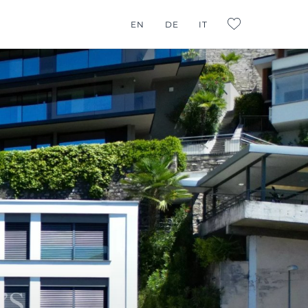
EN
DE
IT
L:FAVORITES