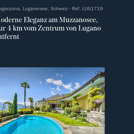
eganzona, Luganersee, Schweiz - Ref. LUG1719
oderne Eleganz am Muzzanosee,
ur 4 km vom Zentrum von Lugano
ntfernt
vorit
kein Favorit