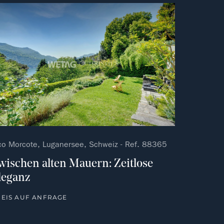
vorit
kein Favorit
co Morcote, Luganersee, Schweiz - Ref. 88365
wischen alten Mauern: Zeitlose
leganz
REIS AUF ANFRAGE