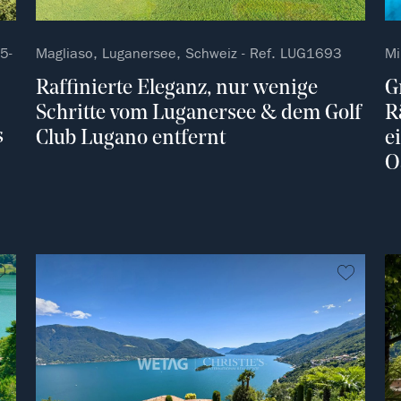
5-
Magliaso, Luganersee, Schweiz - Ref. LUG1693
Mi
Raffinierte Eleganz, nur wenige
G
Schritte vom Luganersee & dem Golf
R
s
Club Lugano entfernt
e
O
kein Favorit
kein Fa