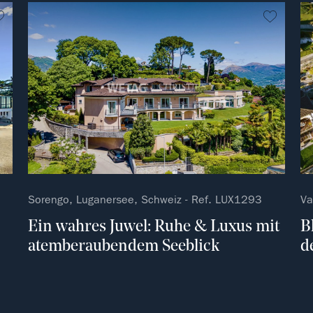
kein Favorit
kein Fa
Sorengo, Luganersee, Schweiz - Ref. LUX1293
Va
Ein wahres Juwel: Ruhe & Luxus mit
B
atemberaubendem Seeblick
d