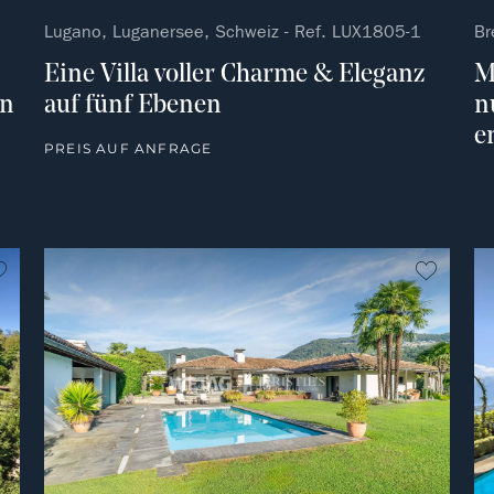
Lugano, Luganersee, Schweiz - Ref. LUX1805-1
Br
Eine Villa voller Charme & Eleganz
M
en
auf fünf Ebenen
n
e
PREIS AUF ANFRAGE
kein Favorit
kein Fa