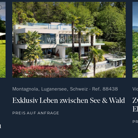
kein Favorit
kein Fa
Montagnola, Luganersee, Schweiz - Ref. 88438
Vi
Exklusiv Leben zwischen See & Wald
Z
E
PREIS AUF ANFRAGE
P
u