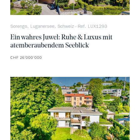
Sorengo, Luganersee, Schweiz - Ref. LUX1293
Ein wahres Juwel: Ruhe & Luxus mit
atemberaubendem Seeblick
CHF 26’000’000
kein F