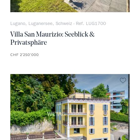
Lugano, Luganersee, Schweiz - Ref. LUG1700
Villa San Maurizio: Seeblick &
Privatsphäre
CHF 2’250’000
kein F