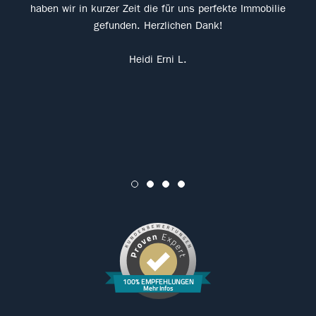
r
haben wir in kurzer Zeit die für uns perfekte Immobilie
si
en
gefunden. Herzlichen Dank!
prof
wir 
Heidi Erni L.
we
geka
Ser
100% EMPFEHLUNGEN
Mehr Infos