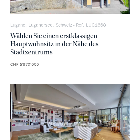
Lugano, Luganersee, Schweiz - Ref. LUG1668
Wählen Sie einen erstklassigen
Hauptwohnsitz in der Nähe des
Stadtzentrums
CHF 5’970’000
kein F