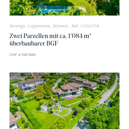
Sorengo, Luganersee, Schweiz - Ref. LUG1704
Zwei Parzellen mit ca. 1'084 m²
überbaubarer BGF
CHF 4’150’000
kein F