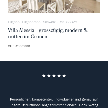
Lugano, Luganersee, Schweiz - Ref. 88325
Villa Alessia – grosszügig, modern &
mitten im Grünen
CHF 3’500’000
 der
Persönlicher, kompetenter, individueller und genau auf
B
ngen
unsere Bedürfnisse angestimmter Service. Dank Wetag
Ein