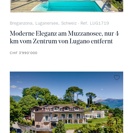
Breganzona, Luganersee, Schweiz - Ref. LUG1719
Moderne Eleganz am Muzzanosee, nur 4
km vom Zentrum von Lugano entfernt
CHF 3’990’000
kein F