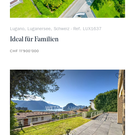
Lugano, Luganersee, Schweiz - Ref. LUX1637
Ideal für Familien
CHF 11’900’000
kein F