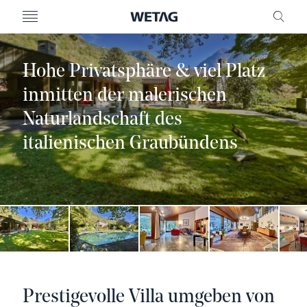
MENU
FREI
Hohe Privatsphäre & viel Platz
inmitten der malerischen
Naturlandschaft des
italienischen Graubündens
Prestigevolle Villa umgeben von