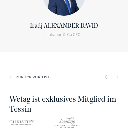
Iradj ALEXANDER DAVID
Inhaber & Co-CEO
ZURÜCK ZUR LISTE
PREVIOU
NEX
Wetag ist exklusives Mitglied im
Tessin