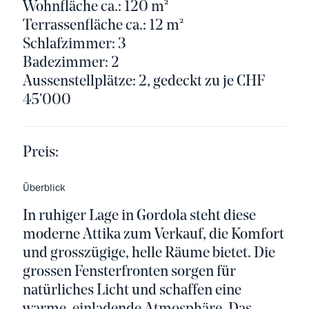
Wohnfläche ca.: 120 m²
Terrassenfläche ca.: 12 m²
Schlafzimmer: 3
Badezimmer: 2
Aussenstellplätze: 2, gedeckt zu je CHF
45'000
Preis:
Überblick
In ruhiger Lage in Gordola steht diese
moderne Attika zum Verkauf, die Komfort
und grosszügige, helle Räume bietet. Die
grossen Fensterfronten sorgen für
natürliches Licht und schaffen eine