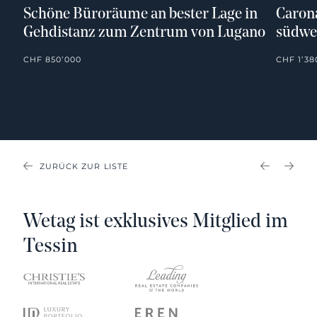
Schöne Büroräume an bester Lage in
Carona
Gehdistanz zum Zentrum von Lugano
südwe
CHF 850’000
CHF 1’38
ZURÜCK ZUR LISTE
PREVIOU
NEX
Wetag ist exklusives Mitglied im
Tessin