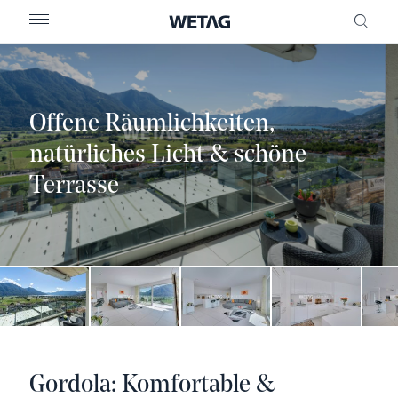
MENU
FREI
Offene Räumlichkeiten,
natürliches Licht & schöne
Terrasse
Gordola: Komfortable &