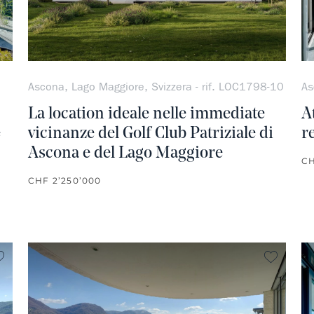
Ascona, Lago Maggiore, Svizzera - rif. LOC1798-10
As
La location ideale nelle immediate
A
e
vicinanze del Golf Club Patriziale di
r
Ascona e del Lago Maggiore
CH
CHF 2’250’000
Non preferito
Non pre