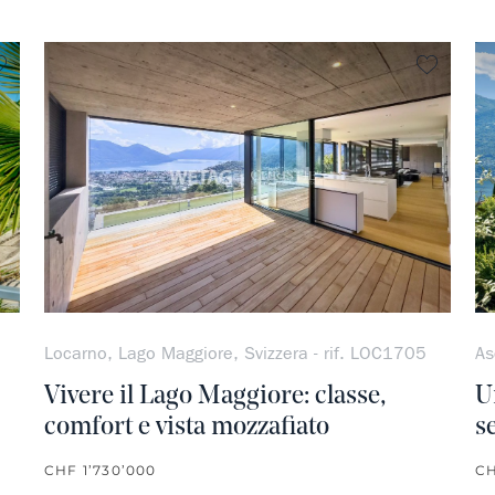
Non preferito
Non pre
Locarno, Lago Maggiore, Svizzera - rif. LOC1705
As
Vivere il Lago Maggiore: classe,
U
comfort e vista mozzafiato
s
CHF 1’730’000
CH