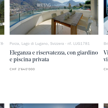
78-
Porza, Lago di Lugano, Svizzera - rif. LUG1781
Br
Eleganza e riservatezza, con giardino
V
e piscina privata
v
CHF 2’640’000
CH