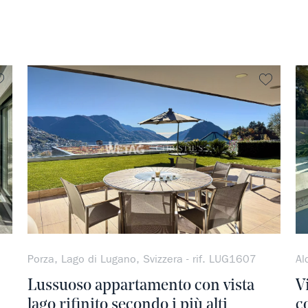
Non preferito
Non pre
Porza, Lago di Lugano, Svizzera - rif. LUG1607
Al
Lussuoso appartamento con vista
V
lago rifinito secondo i più alti
c