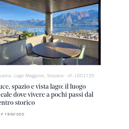
ferito
Non preferito
carno, Lago Maggiore, Svizzera - rif. LOC1720
uce, spazio e vista lago: il luogo
deale dove vivere a pochi passi dal
entro storico
F 1’890’000