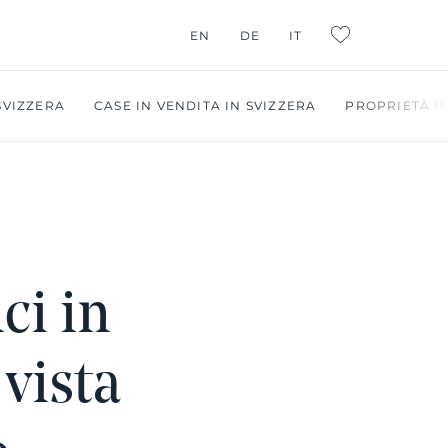
EN
DE
IT
L:FAVORITES
 SVIZZERA
CASE IN VENDITA IN SVIZZERA
PROPRIETÀ IN
ci in
 vista