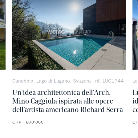
Non preferito
Non pre
Canobbio, Lago di Lugano, Svizzera - rif. LUG1744
Lo
Un’idea architettonica dell’Arch.
L
Mino Caggiula ispirata alle opere
i
dell’artista americano Richard Serra
c
CHF 1’680’000
CH