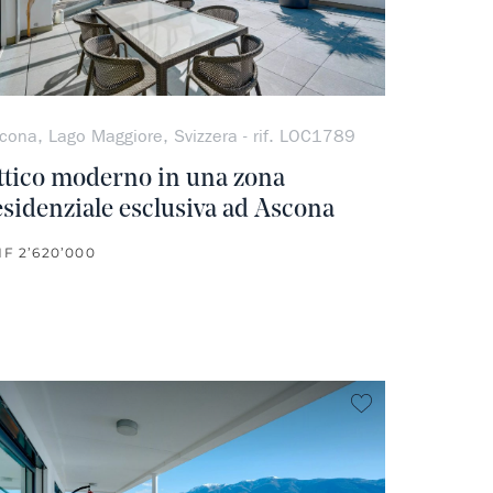
cona, Lago Maggiore, Svizzera - rif. LOC1789
ttico moderno in una zona
esidenziale esclusiva ad Ascona
F 2’620’000
ferito
Non preferito