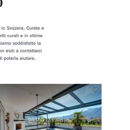
o
, in Svizzera. Curate e
ti curati e in ottime
biamo soddisfatto la
n esiti a contattarci
di poterla aiutare.
ferito
Non preferito