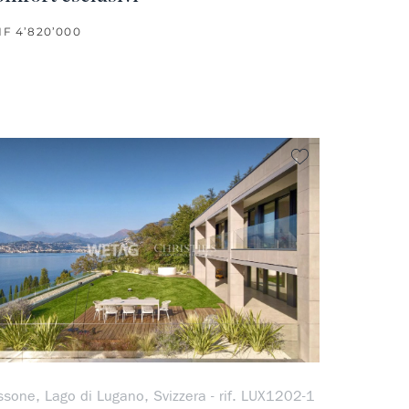
F 4’820’000
ferito
Non preferito
ssone, Lago di Lugano, Svizzera - rif. LUX1202-1