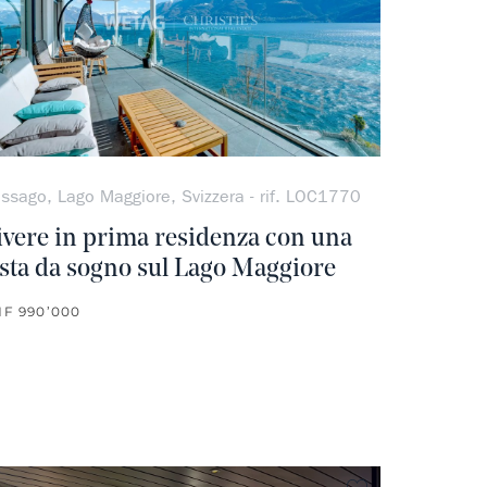
issago, Lago Maggiore, Svizzera - rif. LOC1770
ivere in prima residenza con una
ista da sogno sul Lago Maggiore
F 990’000