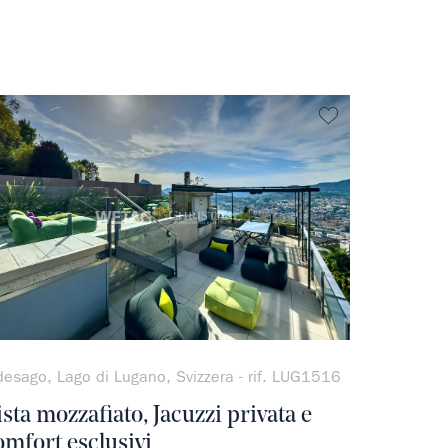
ferito
Non preferito
desago, Lago di Lugano, Svizzera - rif. LUG1516
ista mozzafiato, Jacuzzi privata e
omfort esclusivi