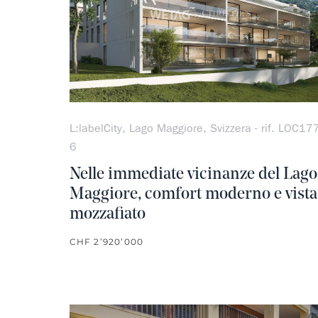
L:labelCity, Lago Maggiore, Svizzera - rif. LOC17
6
Nelle immediate vicinanze del Lago
Maggiore, comfort moderno e vista
mozzafiato
CHF 2’920’000