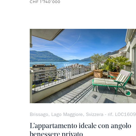
CHF 1’740’000
Brissago, Lago Maggiore, Svizzera - rif. LOC1609
L’appartamento ideale con angolo
benessere privato