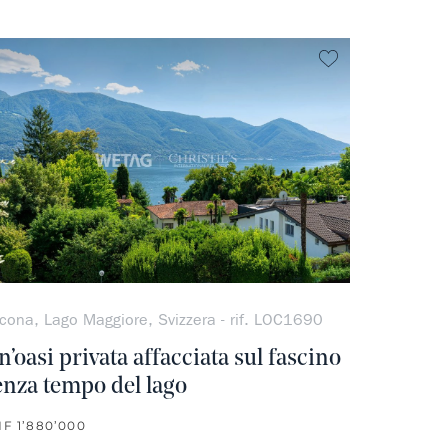
ferito
Non preferito
cona, Lago Maggiore, Svizzera - rif. LOC1690
n’oasi privata affacciata sul fascino
enza tempo del lago
F 1’880’000