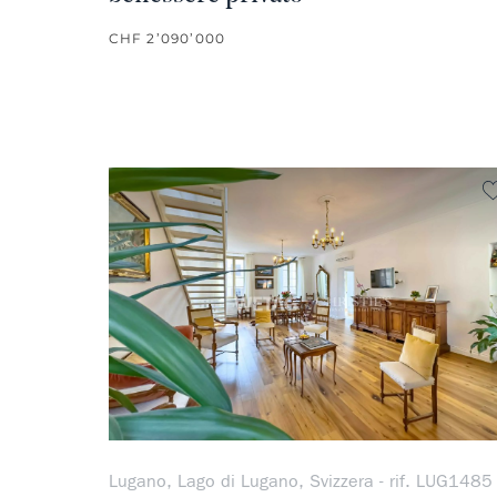
CHF 2’090’000
Lugano, Lago di Lugano, Svizzera - rif. LUG1485