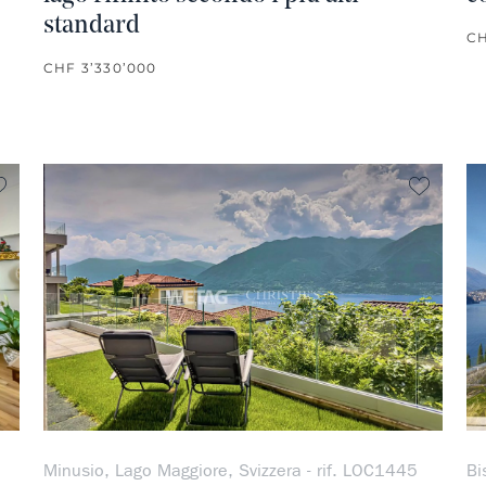
standard
CH
CHF 3’330’000
Non preferito
Non pre
Minusio, Lago Maggiore, Svizzera - rif. LOC1445
Bi