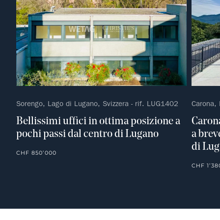
Sorengo, Lago di Lugano, Svizzera - rif. LUG1402
Carona, 
Bellissimi uffici in ottima posizione a
Carona
pochi passi dal centro di Lugano
a brev
di Lu
CHF 850’000
CHF 1’38