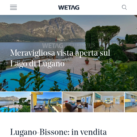
MENU
RICE
Meravigliosa vista aperta sul
Lago di Lugano
Lugano-Bissone: in vendita