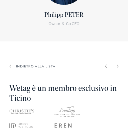
Philipp PETER
Owner & Co-CEO
INDIETRO ALLA LISTA
PREVIOU
NEX
Wetag è un membro esclusivo in
Ticino