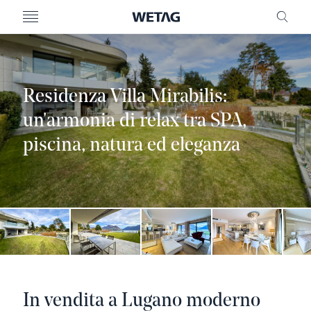
MENU
RICE
Residenza Villa Mirabilis:
un'armonia di relax tra SPA,
piscina, natura ed eleganza
In vendita a Lugano moderno