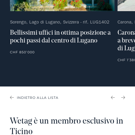
Sorengo, Lago di Lugano, Svizzera - rif. LUG1402
Carona, 
Bellissimi uffici in ottima posizione a
Carona
pochi passi dal centro di Lugano
a brev
di Lu
CHF 850’000
CHF 1’38
INDIETRO ALLA LISTA
PREVIOU
NEX
Wetag è un membro esclusivo in
Ticino