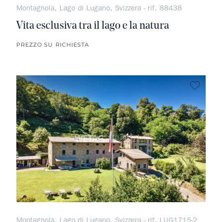
Montagnola, Lago di Lugano, Svizzera - rif. 88438
Vita esclusiva tra il lago e la natura
PREZZO SU RICHIESTA
Non pr
Montagnola, Lago di Lugano, Svizzera - rif. LUG1715-2