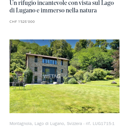
Un rifugio incantevole con vista sul Lago
di Lugano e immerso nella natura
CHF 1’525’000
Non pr
Montagnola, Lago di Lugano, Svizzera - rif. LUG1715-1