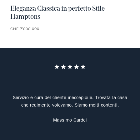
Eleganza Classica in perfetto Stile
Hamptons
CHF 7’000’000
The 
Wet
Servizio e cura del cliente ineccepibile. Trovata la casa
his 
che realmente volevamo. Siamo molti contenti.
cus
s
Massimo Gardel
agen