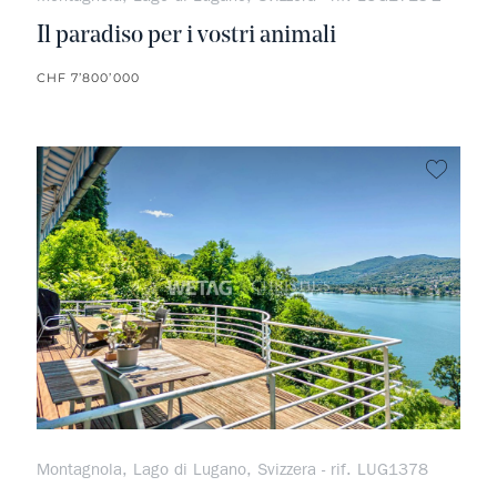
Il paradiso per i vostri animali
CHF 7’800’000
Non pr
Montagnola, Lago di Lugano, Svizzera - rif. LUG1378