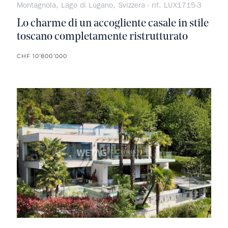
Montagnola, Lago di Lugano, Svizzera - rif. LUX1715-3
Lo charme di un accogliente casale in stile
toscano completamente ristrutturato
CHF 10’800’000
Non pr