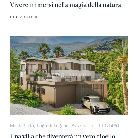
Vivere immersi nella magia della natura
CHF 2’850’000
Non pr
Montagnola, Lago di Lugano, Svizzera - rif. LUG1466
Una villa che diventerà un vero gioello,