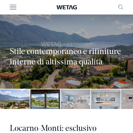
MENU
RICE
Stile contemporaneo e rifiniture
interne di altissima qualità
Locarno-Monti: esclusivo