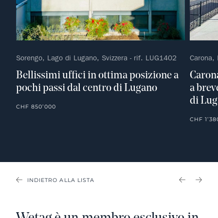
Sorengo, Lago di Lugano, Svizzera - rif. LUG1402
Carona, 
Bellissimi uffici in ottima posizione a
Carona
pochi passi dal centro di Lugano
a brev
di Lu
CHF 850’000
CHF 1’38
INDIETRO ALLA LISTA
PREVIOU
NEX