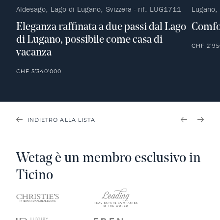
Aldesago, Lago di Lugano, Svizzera - rif. LUG1711
Lugano, 
Eleganza raffinata a due passi dal Lago
Comfo
di Lugano, possibile come casa di
CHF 2’95
vacanza
CHF 5’340’000
INDIETRO ALLA LISTA
PREVIOU
NEX
Wetag è un membro esclusivo in
Ticino