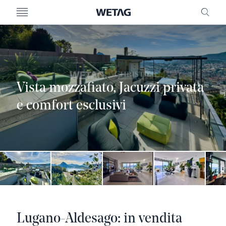
MENU
RICE
Vista mozzafiato, Jacuzzi privata
e comfort esclusivi
Lugano-Aldesago: in vendita