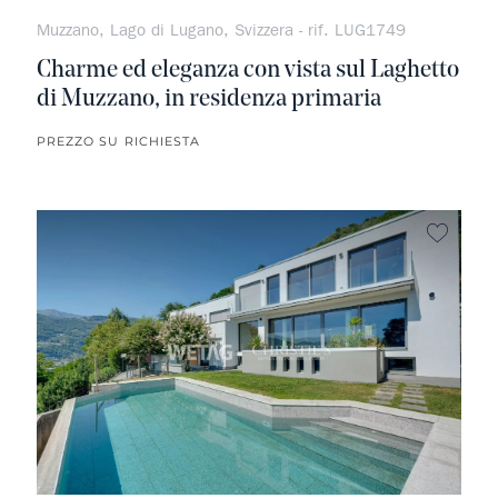
Muzzano, Lago di Lugano, Svizzera - rif. LUG1749
Charme ed eleganza con vista sul Laghetto
di Muzzano, in residenza primaria
PREZZO SU RICHIESTA
Non pr