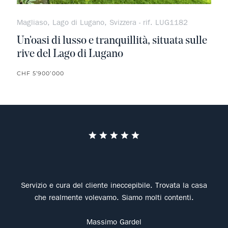
Magliaso, Lago di Lugano, Svizzera - rif. LUG1182
Un'oasi di lusso e tranquillità, situata sulle
rive del Lago di Lugano
CHF 5’900’000
The 
Wet
Servizio e cura del cliente ineccepibile. Trovata la casa
his 
che realmente volevamo. Siamo molti contenti.
cus
s
Massimo Gardel
agen