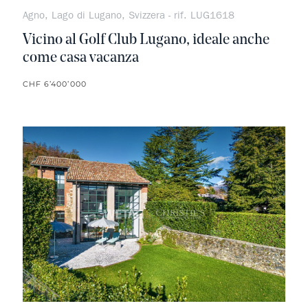
Agno, Lago di Lugano, Svizzera - rif. LUG1618
Vicino al Golf Club Lugano, ideale anche
come casa vacanza
CHF 6’400’000
Non pr