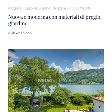
Muzzano, Lago di Lugano, Svizzera - rif. LUG1606
Nuova e moderna con materiali di pregio,
giardino
CHF 4’690’000
Non pr