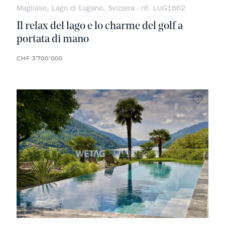
Magliaso, Lago di Lugano, Svizzera - rif. LUG1662
Il relax del lago e lo charme del golf a
portata di mano
CHF 3’700’000
Non pr