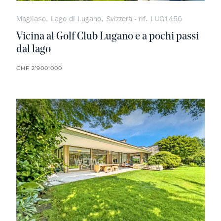
Magliaso, Lago di Lugano, Svizzera - rif. LUG1456
Vicina al Golf Club Lugano e a pochi passi
dal lago
CHF 2’900’000
Non pr