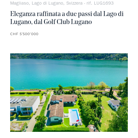
Magliaso, Lago di Lugano, Svizzera - rif. LUG1693
Eleganza raffinata a due passi dal Lago di
Lugano, dal Golf Club Lugano
CHF 5’500’000
Non pr