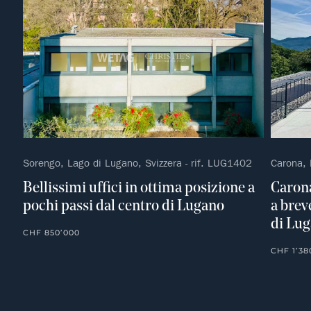
Sorengo, Lago di Lugano, Svizzera - rif. LUG1402
Carona, 
Bellissimi uffici in ottima posizione a
Carona
pochi passi dal centro di Lugano
a brev
di Lu
CHF 850’000
CHF 1’38