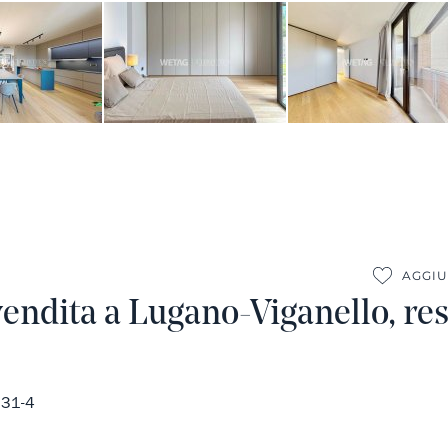
AGGIU
vendita a Lugano-Viganello, re
531-4