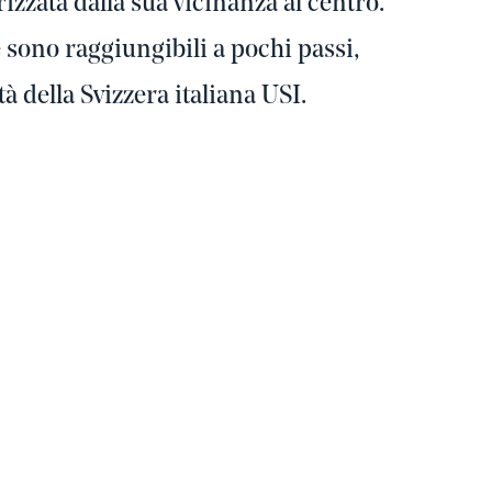
rizzata dalla sua vicinanza al centro.
re sono raggiungibili a pochi passi,
 della Svizzera italiana USI.