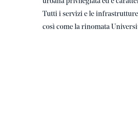
urbana privilegiata ed è caratte
Tutti i servizi e le infrastruttu
così come la rinomata Università