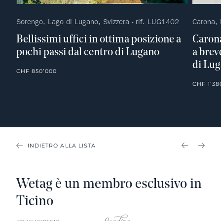
Sorengo, Lago di Lugano, Svizzera - rif. LUG1402
Carona, 
Bellissimi uffici in ottima posizione a
Carona
pochi passi dal centro di Lugano
a brev
di Lu
CHF 850’000
CHF 1’38
INDIETRO ALLA LISTA
PREVIOU
NEX
Wetag è un membro esclusivo in
Ticino