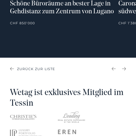
Schöne Büroräume an bester Lage in
Carona
Gehdistanz zum Zentrum von Lugano
südwe
CHF 850’000
CHF 1’38
ZURÜCK ZUR LISTE
PREVIOU
NEX
Wetag ist exklusives Mitglied im
Tessin