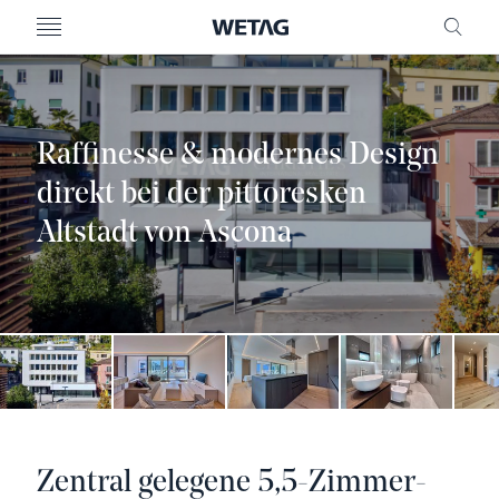
MENU
FREI
Raffinesse & modernes Design
direkt bei der pittoresken
Altstadt von Ascona
Zentral gelegene 5,5-Zimmer-