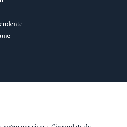
ni
pendente
ione