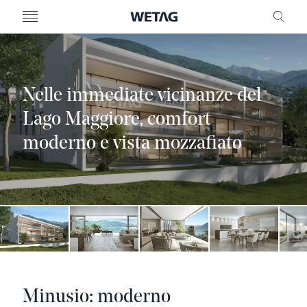
MENU
RICE
Nelle immediate vicinanze del
Lago Maggiore, comfort
moderno e vista mozzafiato
Minusio: moderno