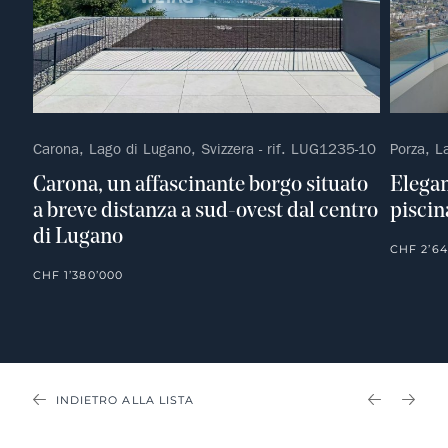
Carona, Lago di Lugano, Svizzera - rif. LUG1235-10
Porza, L
Carona, un affascinante borgo situato
Elegan
a breve distanza a sud-ovest dal centro
piscin
di Lugano
CHF 2’64
CHF 1’380’000
INDIETRO ALLA LISTA
PREVIOU
NEX