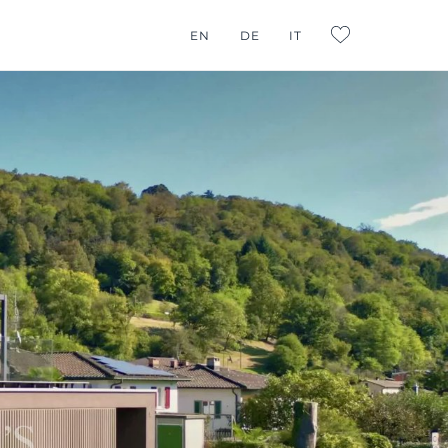
EN
DE
IT
L:FAVORITES