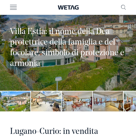
MENU
RICE
Villa Estia: il nome della Dea
protettrice della famiglia e del
focolare, simbolo di protezione e
armonia
Lugano-Curio: in vendita