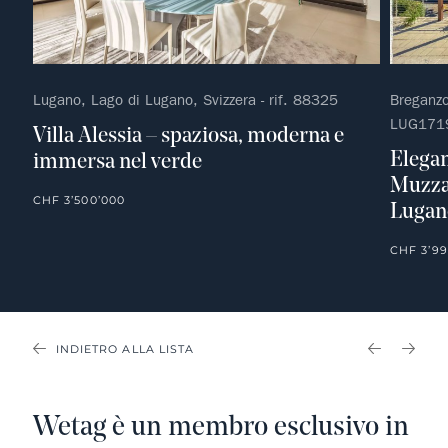
Lugano, Lago di Lugano, Svizzera - rif. 88325
Breganzo
LUG171
Villa Alessia – spaziosa, moderna e
Elegan
immersa nel verde
Muzzan
CHF 3’500’000
Lugan
CHF 3’99
INDIETRO ALLA LISTA
PREVIOU
NEX
Wetag è un membro esclusivo in