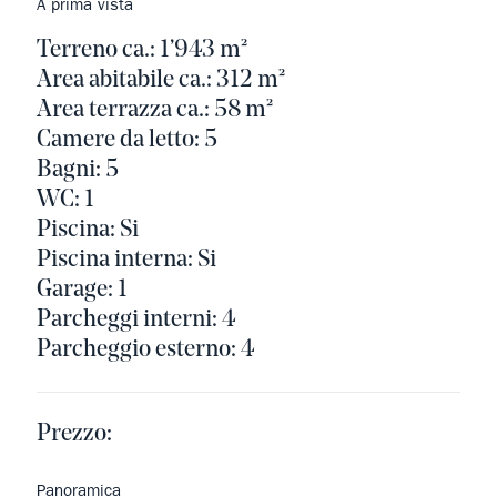
A prima vista
Terreno ca.: 1’943 m²
Area abitabile ca.: 312 m²
Area terrazza ca.: 58 m²
Camere da letto: 5
Bagni: 5
WC: 1
Piscina: Si
Piscina interna: Si
Garage: 1
Parcheggi interni: 4
Parcheggio esterno: 4
Prezzo:
Panoramica