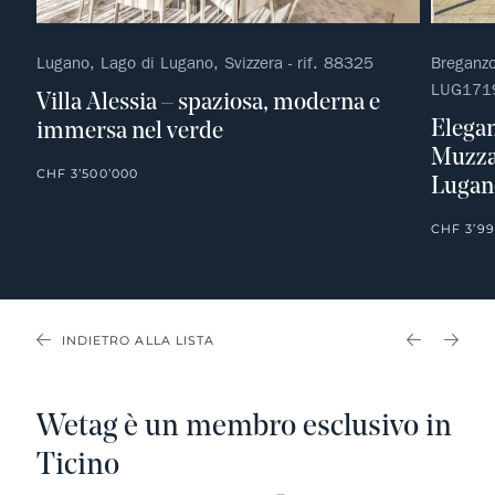
Lugano, Lago di Lugano, Svizzera - rif. 88325
Breganzo
LUG171
Villa Alessia – spaziosa, moderna e
Elegan
immersa nel verde
Muzzan
CHF 3’500’000
Lugan
CHF 3’99
INDIETRO ALLA LISTA
PREVIOU
NEX
Wetag è un membro esclusivo in
Ticino