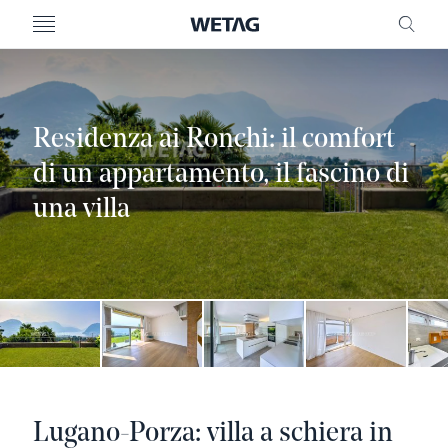
MENU
RICE
Residenza ai Ronchi: il comfort
di un appartamento, il fascino di
una villa
Lugano-Porza: villa a schiera in