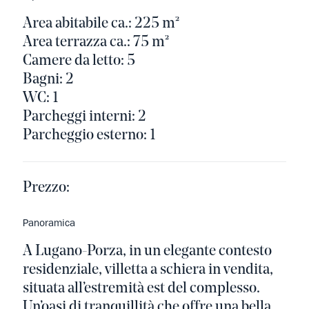
Area abitabile ca.: 225 m²
Area terrazza ca.: 75 m²
Camere da letto: 5
Bagni: 2
WC: 1
Parcheggi interni: 2
Parcheggio esterno: 1
Prezzo:
Panoramica
A Lugano-Porza, in un elegante contesto
residenziale, villetta a schiera in vendita,
situata all’estremità est del complesso.
Un’oasi di tranquillità che offre una bella