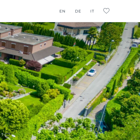
EN
DE
IT
L:FAVORITES