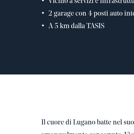
Vicino a servizi e infrastrutt
2 garage con 4 posti auto int
A 5 km dalla TASIS
Il cuore di Lugano batte nel su