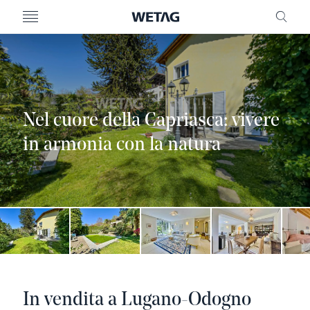
MENU
RICE
Nel cuore della Capriasca: vivere
in armonia con la natura
In vendita a Lugano-Odogno