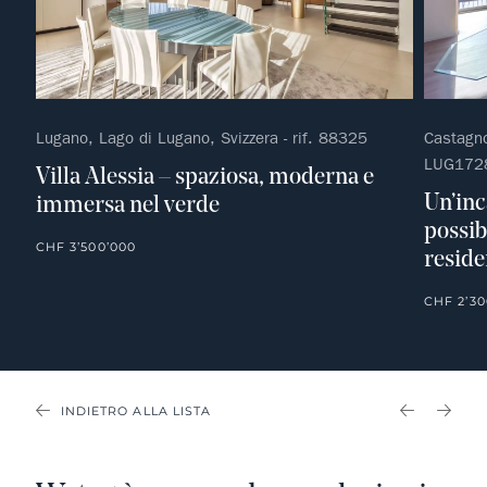
Lugano, Lago di Lugano, Svizzera - rif. 88325
Castagno
LUG172
Villa Alessia – spaziosa, moderna e
Un’inc
immersa nel verde
possib
CHF 3’500’000
resid
CHF 2’30
INDIETRO ALLA LISTA
PREVIOU
NEX