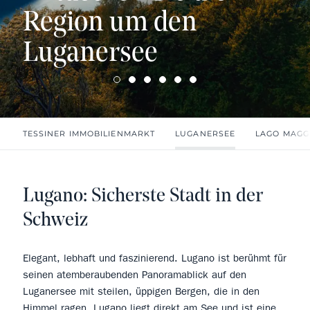
Region um den
Luganersee
TESSINER IMMOBILIENMARKT
LUGANERSEE
LAGO MAGG
Lugano: Sicherste Stadt in der
Schweiz
Elegant, lebhaft und faszinierend. Lugano ist berühmt für
seinen atemberaubenden Panoramablick auf den
Luganersee mit steilen, üppigen Bergen, die in den
Himmel ragen. Lugano liegt direkt am See und ist eine