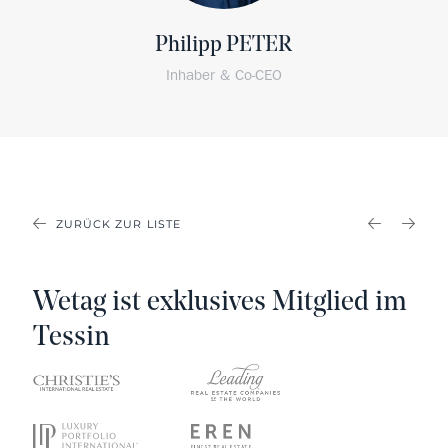
Philipp PETER
Inhaber & Co-CEO
ZURÜCK ZUR LISTE
PREVIOU
NEX
Wetag ist exklusives Mitglied im
Tessin