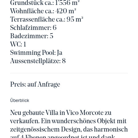
Grundstück ca.: 1’556 m²
Wohnfläche ca.: 420 m²
Terrassenfläche ca.: 95 m²
Schlafzimmer: 6
Badezimmer: 5
WC: 1
Swimming Pool: Ja
Aussenstellplätze: 8
Preis:
auf Anfrage
Überblick
Neu gebaute Villa in Vico Morcote zu
verkaufen. Ein wunderschönes Objekt mit
zeitgenössischem Design, das harmonisch