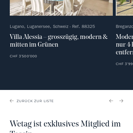
Lugano, Luganersee, Schweiz - Ref. 88325
Breganz
Villa Alessia – grosszügig, modern &
Moder
mitten im Grünen
nur 4
entfer
CHF 3’500’000
CHF 3’99
ZURÜCK ZUR LISTE
PREVIOU
NEX
Wetag ist exklusives Mitglied im