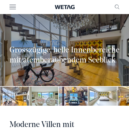
MENU
FREI
Grosszügige, helle Innenbereiche
mit atemberaubendem Seeblick
Moderne Villen mit