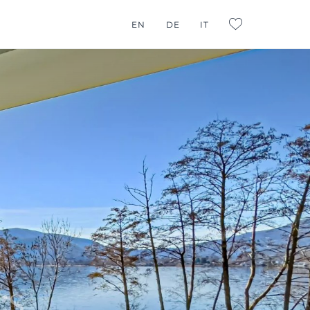
EN
DE
IT
L:FAVORITES