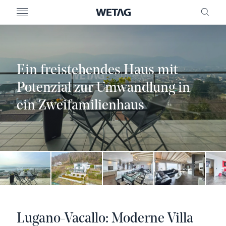
MENU
FREI
Ein freistehendes Haus mit
Potenzial zur Umwandlung in
ein Zweifamilienhaus
Lugano-Vacallo: Moderne Villa