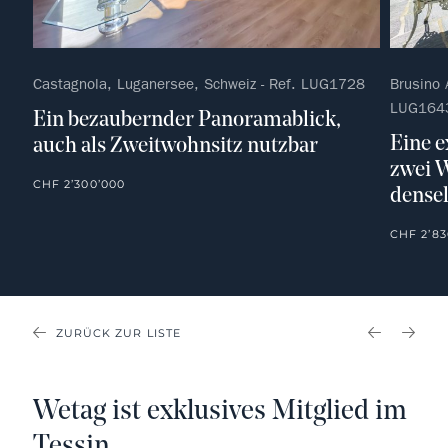
Castagnola, Luganersee, Schweiz - Ref. LUG1728
Brusino 
LUG164
Ein bezaubernder Panoramablick,
Eine e
auch als Zweitwohnsitz nutzbar
zwei 
CHF 2’300’000
dense
CHF 2’83
ZURÜCK ZUR LISTE
PREVIOU
NEX
Wetag ist exklusives Mitglied im
Tessin