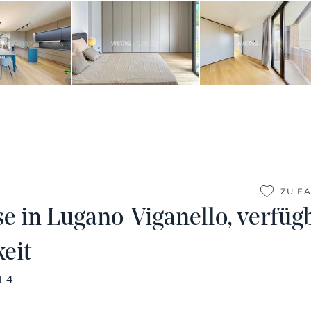
ZU F
 in Lugano-Viganello, verfüg
eit
1-4