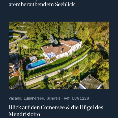
atemberaubendem Seeblick
kein F
Vacallo, Luganersee, Schweiz - Ref. LUG1228
Blick auf den Comersee & die Hügel des
Mendrisiotto