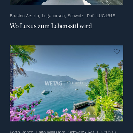
Brusino Arsizio, Luganersee, Schweiz - Ref. LUG1615
Wo Luxus zum Lebensstil wird
kein F
Porto Ronco, Lago Maggiore, Schweiz - Ref. LOC1503