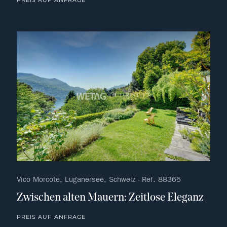
PREIS AUF ANFRAGE
kein F
Vico Morcote, Luganersee, Schweiz - Ref. 88365
Zwischen alten Mauern: Zeitlose Eleganz
PREIS AUF ANFRAGE