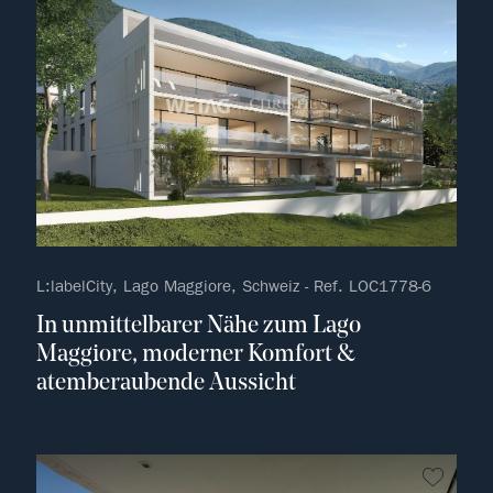
L:labelCity, Lago Maggiore, Schweiz - Ref. LOC1778-6
In unmittelbarer Nähe zum Lago
Maggiore, moderner Komfort &
atemberaubende Aussicht
kein F