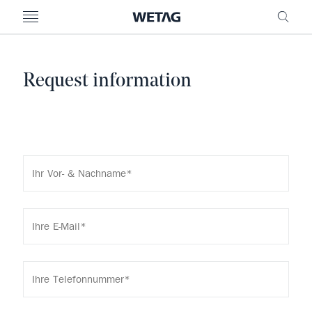
MENU
FREI
Request information