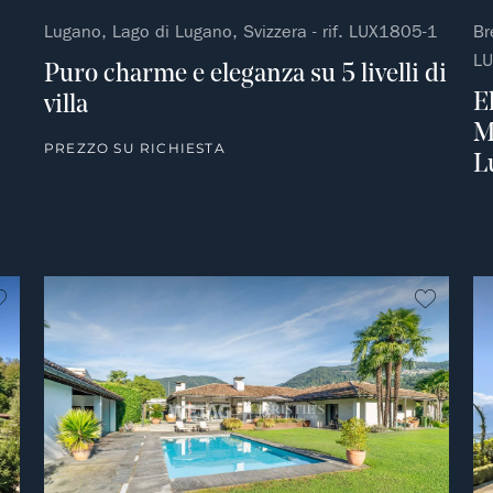
Lugano, Lago di Lugano, Svizzera - rif. LUX1805-1
Br
L
Puro charme e eleganza su 5 livelli di
E
villa
M
PREZZO SU RICHIESTA
L
Non preferito
Non pre