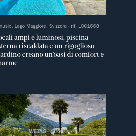
nusio, Lago Maggiore, Svizzera - rif. LOC1668
ocali ampi e luminosi, piscina
sterna riscaldata e un rigoglioso
iardino creano un’oasi di comfort e
harme
ferito
Non preferito