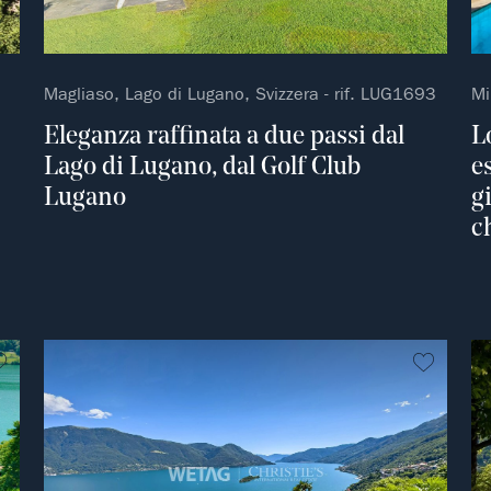
Magliaso, Lago di Lugano, Svizzera - rif. LUG1693
Mi
Eleganza raffinata a due passi dal
L
Lago di Lugano, dal Golf Club
e
Lugano
g
c
Non preferito
Non pre