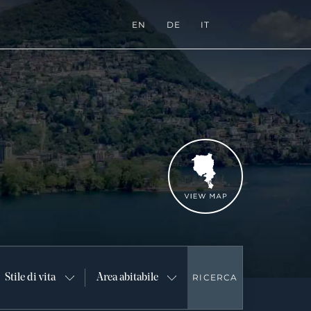
EN
DE
IT
L:FAVORITES
Vedi mappa
Stile di vita
Area abitabile
RICERCA