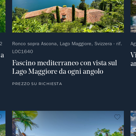
62
Ronco sopra Ascona, Lago Maggiore, Svizzera - rif.
Ag
LOC1640
 a
V
Fascino mediterraneo con vista sul
a
Lago Maggiore da ogni angolo
PREZZO SU RICHIESTA
Non preferito
Non pre