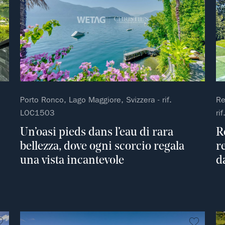
Porto Ronco, Lago Maggiore, Svizzera - rif.
Re
LOC1503
ri
Un’oasi pieds dans l’eau di rara
R
bellezza, dove ogni scorcio regala
r
una vista incantevole
d
Non preferito
Non pre