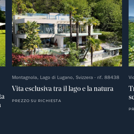
Non preferito
Non pre
Montagnola, Lago di Lugano, Svizzera - rif. 88438
Vi
Vita esclusiva tra il lago e la natura
T
ta
s
PREZZO SU RICHIESTA
a
PR