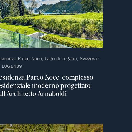
sidenza Parco Nocc, Lago di Lugano, Svizzera -
f. LUG1439
esidenza Parco Nocc: complesso
esidenziale moderno progettato
all’Architetto Arnaboldi
ferito
Non preferito