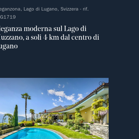
eganzona, Lago di Lugano, Svizzera - rif.
UG1719
leganza moderna sul Lago di
uzzano, a soli 4 km dal centro di
ugano
ferito
Non preferito