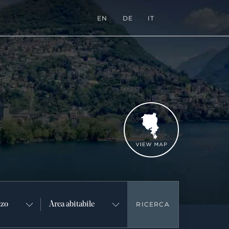
EN
DE
IT
L:FAVORITES
Vedi mappa
zzo
Area abitabile
RICERCA