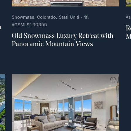
Snowmass, Colorado, Stati Uniti - rif.
As
AGSMLS190355
h
R
Old Snowmass Luxury Retreat with
M
Panoramic Mountain Views
Non preferito
Non pre