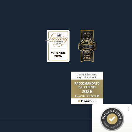
Recensioni ed esperienze dei clienti per
Wetag Consulting
100%
ECCELLENTE
Consigliato da
ProvenExpert.com
4,90 / 5.00
156
Recensioni su ProvenExpert.com
ProvenExpert.com
Visualizza il profilo su